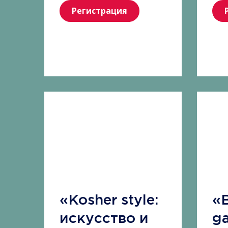
Регистрация
«Kosher style:
«
искусство и
g