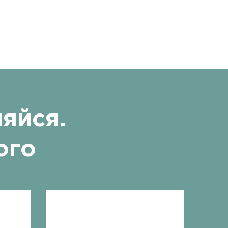
яйся.
ого