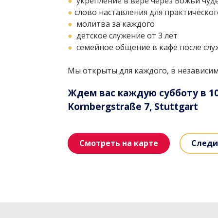
●
укрепление в вере через Божьи чуд
●
слово наставления для практическог
●
молитва за каждого
●
детское служение от 3 лет
●
семейное общение в кафе после слу
Мы открыты для каждого, в независим
Ждем вас каждую субботу в 10
Kornbergstraße 7, Stuttgart
Смотреть на карте
Следи