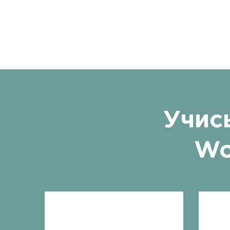
Учис
Wo