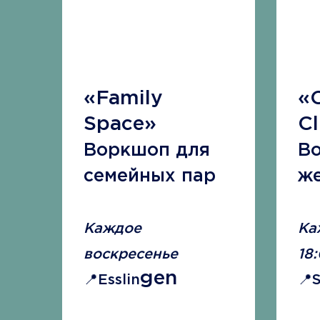
«Family
«C
Space»
С
Воркшоп для
В
семейных пар
ж
Каждое
Ка
воскресенье
18
gen
📍Esslin
📍