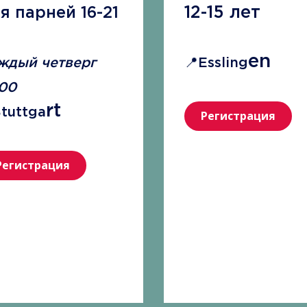
12-15 лет
я парней 16-21
en
ждый четверг
📍Essling
:00
rt
Stuttga
Регистрация
Регистрация