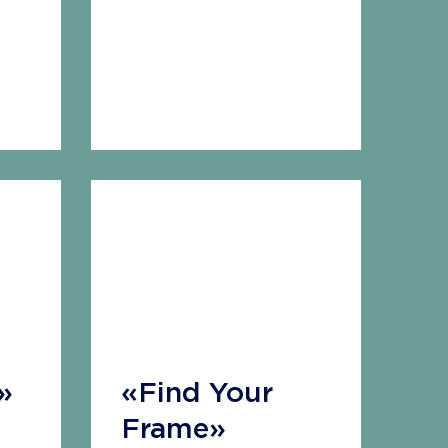
b»
«Find Your
Frame»