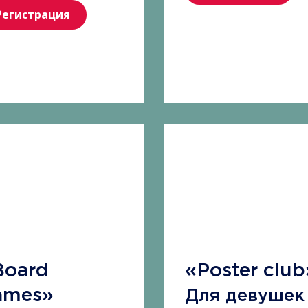
Регистрация
Board
«Poster clu
ames»
Для девушек