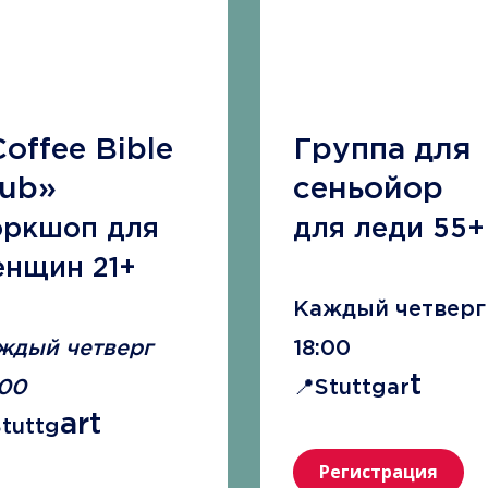
offee Bible
Группа для
lub»
сеньойор
оркшоп для
для леди 55+
енщин 21+
Каждый четверг
ждый четверг
18:00
t
:00
📍Stuttgar
art
Stuttg
Регистрация