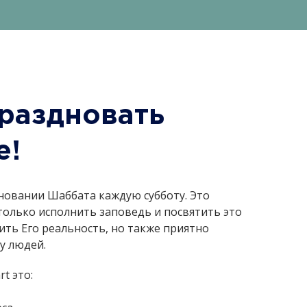
раздновать
е!
новании Шаббата каждую субботу. Это
только исполнить заповедь и посвятить это
ить Его реальность, но также приятно
ху людей.
t это: